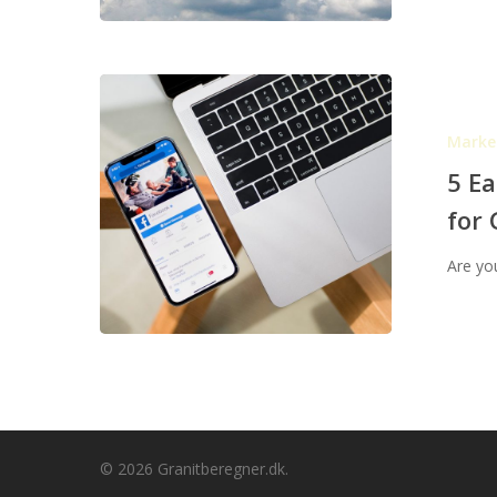
5
Easy
Marke
Ways
to
5 E
Optimize
for 
Your
Facebook
Are yo
Ads
for
Greater
ROI
© 2026 Granitberegner.dk.