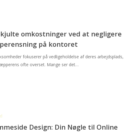
kjulte omkostninger ved at negligere
perensning på kontoret
g
rksomheder fokuserer på vedligeholdelse af deres arbejdsplads,
 tæpperens ofte overset. Mange ser det…
d
meside Design: Din Nøgle til Online