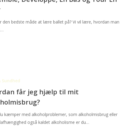
r
r den bedste måde at lære ballet på? Vi vil lære, hvordan man
t…
& Sundhed
dan får jeg hjælp til mit
oholmisbrug?
g?
u kæmper med alkoholproblemer, som alkoholmisbrug eller
lafhængighed også kaldet alkoholisme er du…