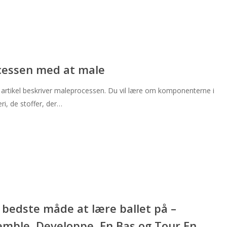
cessen med at male
artikel beskriver maleprocessen. Du vil lære om komponenterne i
ri, de stoffer, der…
 bedste måde at lære ballet på –
emble, Developpe, En Bas og Tour En